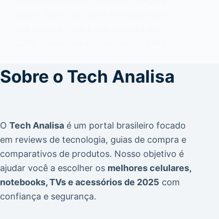
de mais recente e completo, o Apple
Watch Series 10 (GPS) é o lançamento
que merece toda a sua atenção em
2025. Disponível oficialmente no Brasil,
…
TECHANALISA
13/07/2025
Sobre o Tech Analisa
O
Tech Analisa
é um portal brasileiro focado
em
reviews de tecnologia
,
guias de compra
e
comparativos de produtos
. Nosso objetivo é
ajudar você a escolher os
melhores celulares,
notebooks, TVs e acessórios de 2025
com
confiança e segurança.