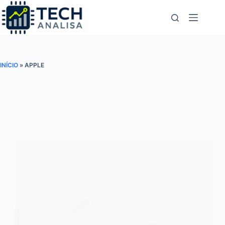
Pular
para
o
conteúdo
INÍCIO
»
APPLE