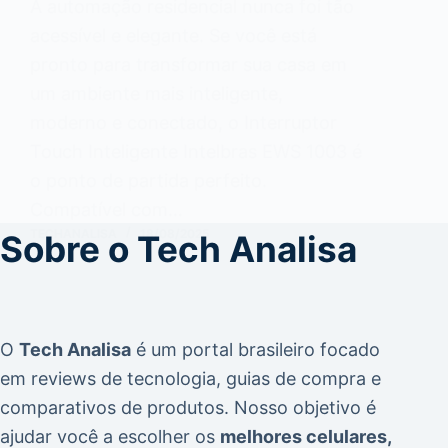
A automação residencial nunca foi tão
acessível e elegante. Se você está
pronto para transformar sua casa em
um ambiente mais inteligente,
moderno e conectado, o Interruptor
Touch Inteligente Intelbras EWS 1003 é
o ponto de partida perfeito.
Compatível com…
TECHANALISA
18/08/2025
Sobre o Tech Analisa
O
Tech Analisa
é um portal brasileiro focado
em
reviews de tecnologia
,
guias de compra
e
comparativos de produtos
. Nosso objetivo é
ajudar você a escolher os
melhores celulares,