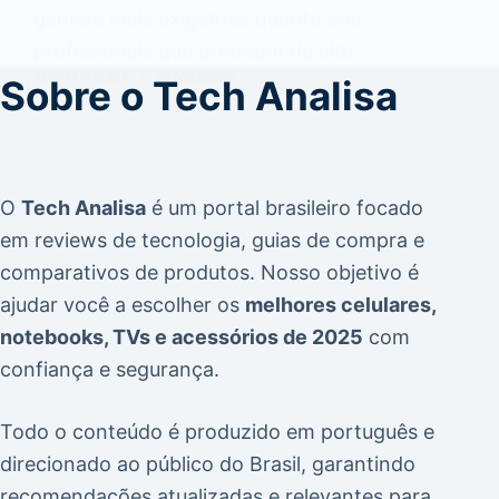
gamers mais exigentes quanto aos
profissionais que precisam de alto…
TECHANALISA
23/08/2025
Sobre o Tech Analisa
O
Tech Analisa
é um portal brasileiro focado
em
reviews de tecnologia
,
guias de compra
e
comparativos de produtos
. Nosso objetivo é
ajudar você a escolher os
melhores celulares,
notebooks, TVs e acessórios de 2025
com
confiança e segurança.
Todo o conteúdo é produzido em português e
direcionado ao público do Brasil, garantindo
recomendações atualizadas e relevantes para