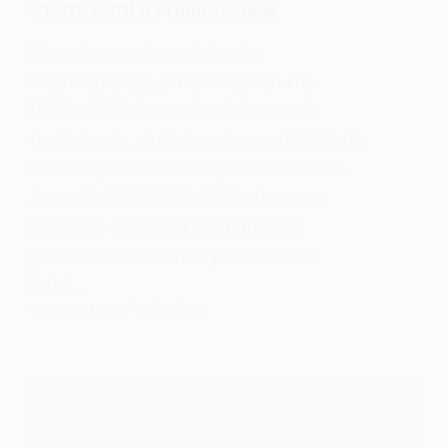
512GB SSD) e Produtividade
No universo dos notebooks
intermediários, o Dell Inspiron I15-
I1300-A30P é uma das linhas mais
tradicionais, sinônimo de confiabilidade
e desempenho sólido para o dia a dia.
A versão I15-I1300-A30P chega ao
mercado com uma configuração
poderosa e eficiente: processador
Intel…
TECHANALISA
25/10/2025