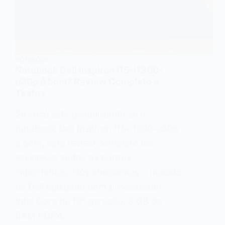
NOTEBOOK
Notebook Dell Inspiron I15-i1300-
u30p é bom? Review Completo e
Testes
Se você está pesquisando se o
notebook Dell Inspiron I15-i1300-u30p
é bom, este review completo vai
esclarecer todos os pontos
importantes. Nós analisamos o modelo
da Dell equipado com processador
Intel Core de 13ª geração, 8 GB de
RAM DDR4…