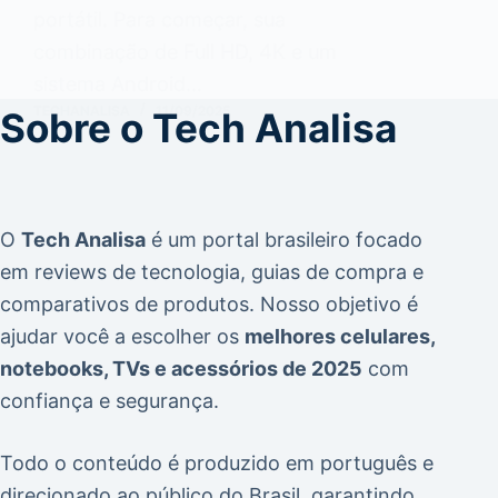
portátil. Para começar, sua
combinação de Full HD, 4K e um
sistema Android…
TECHANALISA
11/09/2025
Sobre o Tech Analisa
O
Tech Analisa
é um portal brasileiro focado
em
reviews de tecnologia
,
guias de compra
e
comparativos de produtos
. Nosso objetivo é
ajudar você a escolher os
melhores celulares,
notebooks, TVs e acessórios de 2025
com
confiança e segurança.
Todo o conteúdo é produzido em português e
direcionado ao público do Brasil, garantindo