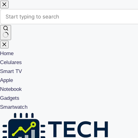
Pular
para
o
conteúdo
Sem
resultados
Home
Celulares
Smart TV
Apple
Notebook
Gadgets
Smartwatch