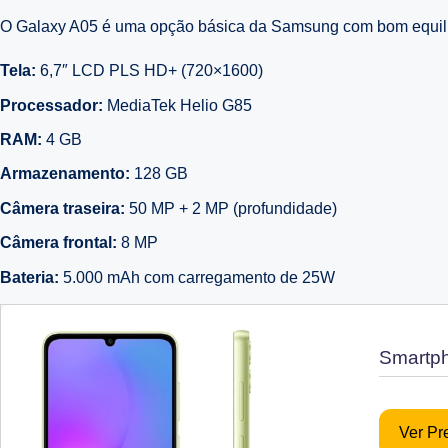
O Galaxy A05 é uma opção básica da Samsung com bom equilíbr
Tela:
6,7″ LCD PLS HD+ (720×1600)
Processador:
MediaTek Helio G85
RAM:
4 GB
Armazenamento:
128 GB
Câmera traseira:
50 MP + 2 MP (profundidade)
Câmera frontal:
8 MP
Bateria:
5.000 mAh com carregamento de 25W
Smartp
Ver P