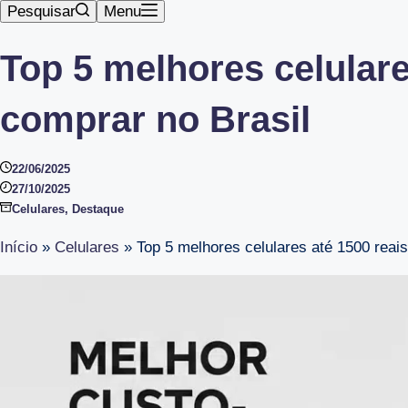
Pesquisar
Menu
Top 5 melhores celular
comprar no Brasil
22/06/2025
27/10/2025
Celulares
,
Destaque
Início
»
Celulares
»
Top 5 melhores celulares até 1500 reai