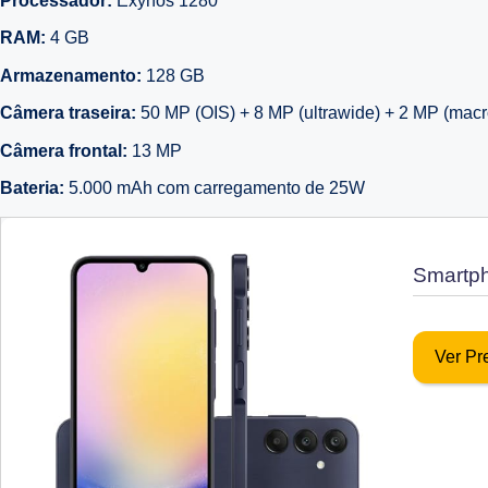
Processador:
Exynos 1280
RAM:
4 GB
Armazenamento:
128 GB
Câmera traseira:
50 MP (OIS) + 8 MP (ultrawide) + 2 MP (macr
Câmera frontal:
13 MP
Bateria:
5.000 mAh com carregamento de 25W
Smartp
Ver P