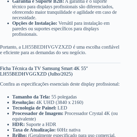
Garantia e Suporte B2B:
A garantia e o suporte
técnico para displays profissionais são diferenciados,
oferecendo maior tranquilidade e agilidade em caso de
necessidade.
Opções de Instalação:
Versátil para instalação em
paredes ou suportes específicos para displays
profissionais.
Portanto, a LH55BEDHVGVZXZD é uma escolha confiável
e eficiente para as demandas do seu negócio.
Ficha Técnica da TV Samsung Smart 4K 55″
LH55BEDHVGGXZD (Julho/2025)
Confira as especificações essenciais deste display profissional:
Tamanho da Tela:
55 polegadas
Resolução:
4K UHD (3840 x 2160)
Tecnologia de Painel:
LED
Processador de Imagem:
Processador Crystal 4K (ou
equivalente)
HDR:
Suporte a HDR
Taxa de Atualização:
60Hz nativa
Brilho:
(Geralmente especificado para uso comercial,